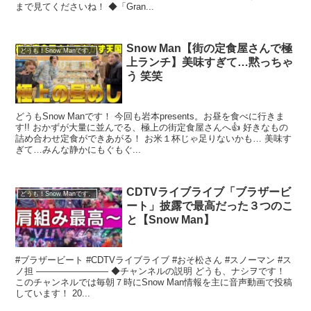
まで見てくださいね！ ◆「Gran...
Snow Man【街の定食屋さんで極
どうも！Snow Manです。
上ランチ】美味すぎて…黙っちゃ
う 笑笑
どうもSnow Manです！ 今回も岩本presents。お昼を食べに行きま
す!! おかずが大量に並んでる、極上の街定食屋さんへ👍 好きなもの
詰め合わせ定食ができあがる！ お米１杯じゃ足りないかも… 美味す
ぎて…みんな静かにもぐもぐ...
CDTVライブライブ「ブラザービ
どうも！Snow Manです。
ート」披露で最高だった３つのこ
と【Snow Man】
#ブラザービート #CDTVライブライブ #おそ松さん #スノーマン #ス
ノ担 ―――――――― ◆チャンネルの説明 どうも、ナシヲです！
このチャンネルでは毎朝７時にSnow Man情報を主に音声動画で投稿
しています！ 20...