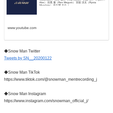
Abe） 目黒 蓮（Ren Meguro） 宮舘 涼太（Ryota
Miyadate） 佐久間 大介（...
www.youtube.com
◆Snow Man Twitter
Tweets by SN__20200122
◆Snow Man TikTok
https://www.tiktok.com/@snowman_mentrecording_j
◆Snow Man Instagram
https://www.instagram.com/snowman_official_j/