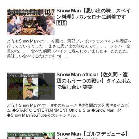
Snow Man【思い出の味…スペイ
どうも！Snow Manです。
ン料理】バルセロナに到着です
🇪🇸
どうもSnow Manです！ 今回は、阿部プレゼンツでスペイン料理店へ
行ってまいりました！ まさに思い出の味なんです。。。 メンバー全
員のね、、、食べた瞬間スペインに飛んじゃいました✈️ ただただ、
美味しい食べてるだけです m(_ ...
Snow Man official【佐久間・渡
どうも！Snow Manです。
辺のもう一つの戦い】タイムボム
で騙し合い 笑笑
どうもSnow Manです！ #すのちゅーぶ #佐久間の大芝居 #タイムボ
ム ◆STARTO ENTERTAINMENT Official Site ◆Snow Man HP
◆Snow Man YouTube公式チャンネル...
Snow Man【ゴルフデビュー⛳️】
どうも！Snow Manです。