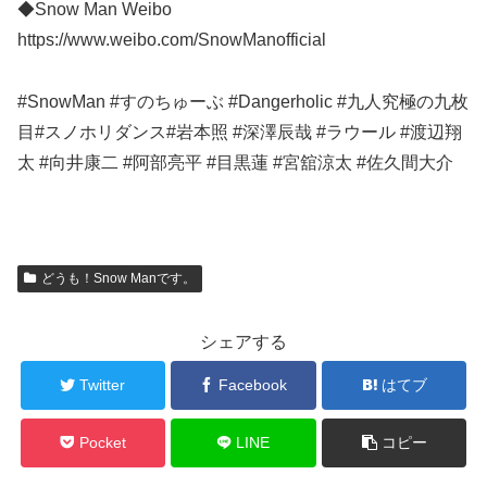
◆Snow Man Weibo
https://www.weibo.com/SnowManofficial
#SnowMan #すのちゅーぶ #Dangerholic #九人究極の九枚
目#スノホリダンス#岩本照 #深澤辰哉 #ラウール #渡辺翔
太 #向井康二 #阿部亮平 #目黒蓮 #宮舘涼太 #佐久間大介
どうも！Snow Manです。
シェアする
Twitter
Facebook
はてブ
Pocket
LINE
コピー