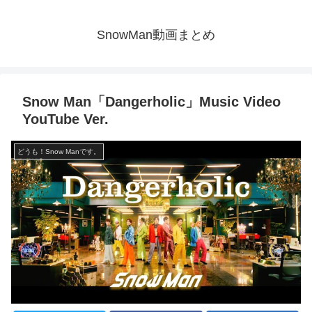
SnowMan動画まとめ
Snow Man「Dangerholic」Music Video
YouTube Ver.
どうも！Snow Manです。