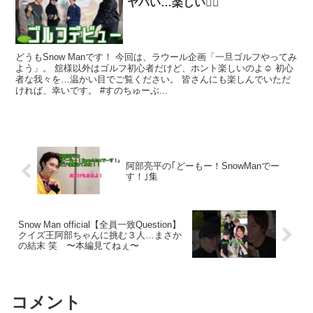
ヤバい…楽しい🏌️‍♀️
どうもSnow Manです！ 今回は、ラウール企画「一旦ゴルフやってみ
よう」。 舘様以外はゴルフ初心者だけど、ホント楽しいのよ☺️ 初心
者な我々を…温かい目でご覧ください。 皆さんにも楽しんでいただ
ければ、幸いです。 #すのちゅーぶ...
阿部亮平の｢どーもー！SnowManでー
す！｣集
Snow Man official【全員一致Question】
クイズ王阿部ちゃんに挑む３人…まさか
の結末 笑 〜本編見てねぇ〜
コメント