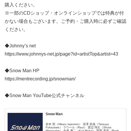
購入ください。
※一部のCDショップ・オンラインショップでは特典が付
かない場合もございます。ご予約・ご購入時に必ずご確認
ください。
◆Johnny’s net
https://www.johnnys-net.jp/page?id=artistTop&artist=43
◆Snow Man HP
https://mentrecording.jp/snowman/
◆Snow Man YouTube公式チャンネル
Snow Man
岩本 照（Hikaru Iwamoto） 深澤 辰哉（Tatsuya
Fukazawa） ラウール（Raul） 渡辺 翔太（Shota
Watanabe） 向井 康二（Koji Mukai） 阿部 亮平（Ryohei